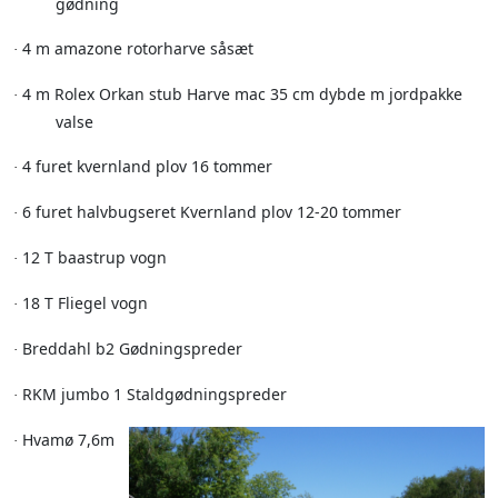
gødning
4 m amazone rotorharve såsæt
·
4 m Rolex Orkan stub Harve mac 35 cm dybde m jordpakke
·
valse
4 furet kvernland plov 16 tommer
·
6 furet halvbugseret Kvernland plov 12-20 tommer
·
12 T baastrup vogn
·
18 T Fliegel vogn
·
Breddahl b2 Gødningspreder
·
RKM jumbo 1 Staldgødningspreder
·
Hvamø 7,6m
·